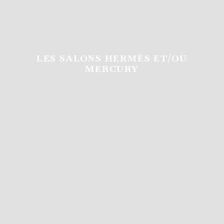
LES SALONS HERMÈS ET/OU
LES SALONS HERMÈS ET/OU
MERCURY
MERCURY