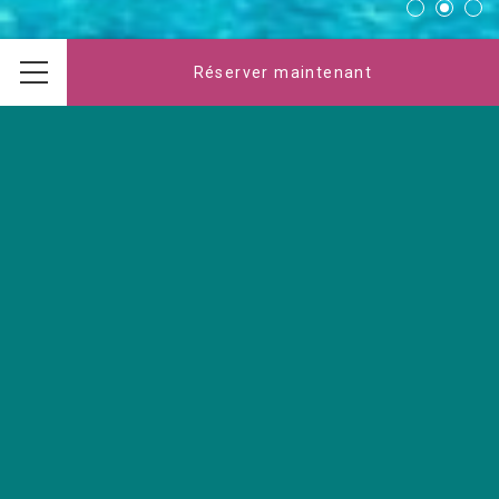
Réserver maintenant
Menu
Bienvenue à l’hôtel
ARIANE*** Istres
UNE ADRESSE INCONTOURNABLE