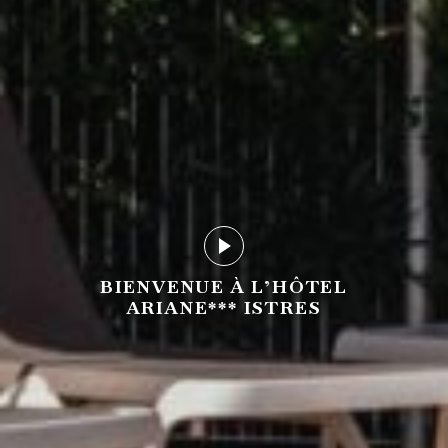
Play
Play
Play
video
video
video
BIENVENUE À L’HÔTEL
ARIANE*** ISTRES